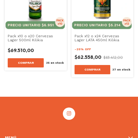
Pack x10 o x20 Cervezas
Pack x12 o x24 Cervezas
Lager 500ml Kilikia
Lager LATA 450ml Kilikia
$69.510,00
-
25
%
OFF
$62.558,00
$83.412,00
COMPRAR
35
en stock
COMPRAR
37
en stock
MENÚ