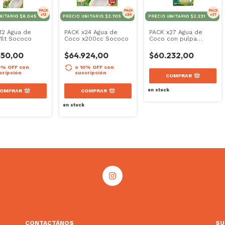
12 Agua de
PACK x24 Agua de
PACK x27 Agua de
1lt Sococo
Coco x200cc Sococo
Coco con pulpa
x200cc Copra
550,00
$64.924,00
$60.232,00
0% OFF
con
o 10% OFF
con
cripción
suscripción
COMPRAR
en stock
OMPRAR
COMPRAR
en stock
CONTACTÁNOS
SU