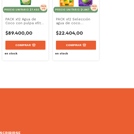
PACK x12 Agua de
PACK x12 Selección
Coco con pulpa x1lt
agua de coco
Copra
saborizada x200cc
Sococo Brasil
$89.400,00
$22.404,00
COMPRAR
COMPRAR
en stock
en stock
SCRIBIRSE