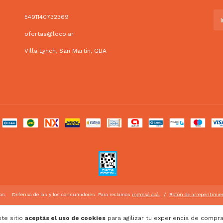
5491140732369
ofertas@loco.ar
Villa Lynch, San Martín, GBA
os.
Defensa de las y los consumidores. Para reclamos
ingresá acá.
/
Botón de arrepentimie
ste sitio
aceptás el uso de cookies
para agilizar tu experiencia de compra