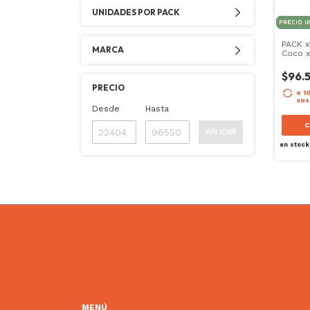
UNIDADES POR PACK
PACK x
MARCA
Coco x
$96.
PRECIO
o 1
sus
Desde
Hasta
C
APLICAR
en stock
MENÚ