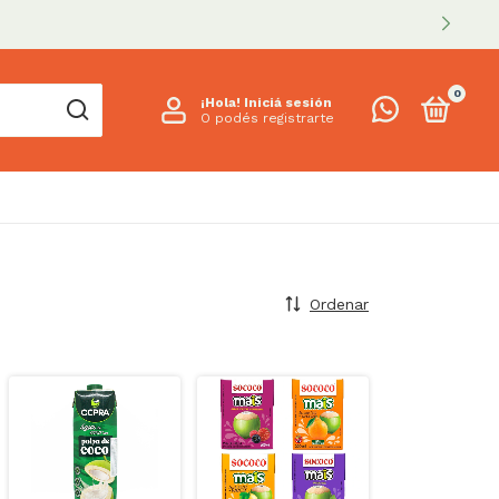
0
¡Hola!
Iniciá sesión
O podés registrarte
Ordenar