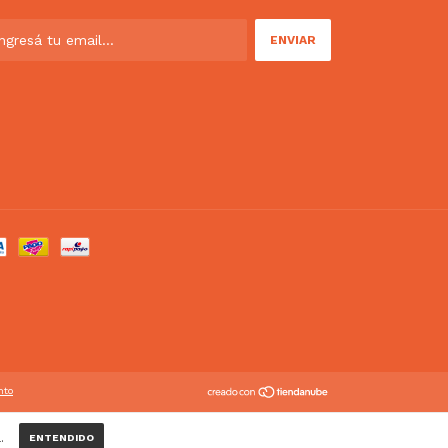
nto
.
ENTENDIDO