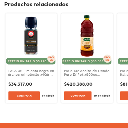
Productos relacionados
PACK X6 Pimienta negra en
PACK X12 Aceite de Dende
PACK
granos c/molinillo x40grs
Puro E/ Pet x900cc
Ital
San Giorgio Selections
Cepera Brasil
Sele
$34.317,00
$420.388,00
$81
COMPRAR
COMPRAR
en stock
19
en stock