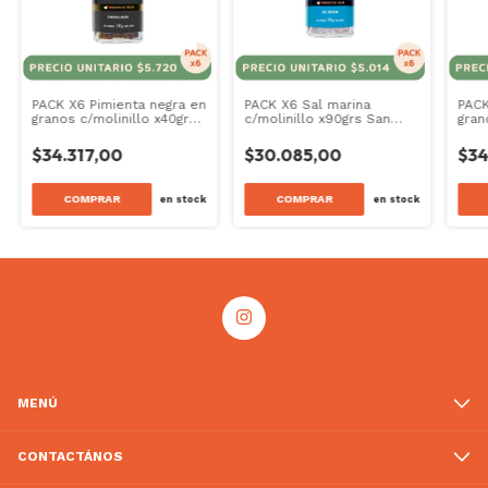
PACK X6 Pimienta negra en
PACK X6 Sal marina
PACK
granos c/molinillo x40grs
c/molinillo x90grs San
gran
San Giorgio Selections
Giorgio Selections
San 
$34.317,00
$30.085,00
$34
COMPRAR
COMPRAR
en stock
en stock
MENÚ
CONTACTÁNOS